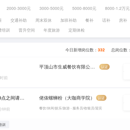
2000-3000元
3000-5000元
5000-8000元
8000-1.2万元
薪
交通补助
周末双休
加班补助
餐补
话补
房补
费培训
晋升空间
年度旅游
定期体检
今日新增岗位数：
332
总岗位数
平顶山市生威餐饮有限公司温县黄河路店（肯德基）
认证
小时前
服务员【急招，短期工勿扰，晚上10点到早上8点之间请不要打电话】
佬俵螺蛳粉（大咖商学院）
认证
餐饮/休闲/娱乐/旅游 - 服务员/收银员/迎宾
 分钟前
培训