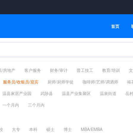
首页
筑/房地产
客户服务
财务/审计
普工技工
教育/培训
文
融/银行/证券/保险
高级管理
交通/物流/仓储
家政/安保
服务员/收银员/迎宾
厨师/厨师学徒
咖啡师/艺师/调酒师
裱
制药
翻译法律
轻工工艺
化工/采掘/冶炼/能源化工
影视传
调
切配/案板
传菜员
配菜
打荷
洗碗工
面点师
温县家居产业园
武陟县
温县产业集聚区
温泉街道
岳
餐饮休闲其他相关职位
镇
赵堡镇
招贤乡
北冷乡
国营温县农场
外地
一个月内
三个月内
校
大专
本科
硕士
博士
MBA/EMBA