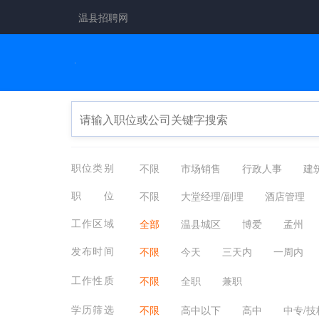
温县招聘网
职位类别
不限
市场销售
行政人事
建
生产制造
餐饮/休闲/娱乐/旅游
金
职位
不限
大堂经理/副理
酒店管理
咨询顾问
电子通讯
医疗/健康/
业务经理
店长
领班
导游/计
工作区域
全部
温县城区
博爱
孟州
其他分类
应届生
农林牧渔
美容美发
按摩洗浴
打游戏
祥云镇
番田镇
黄庄镇
武德
发布时间
不限
今天
三天内
一周内
工作性质
不限
全职
兼职
学历筛选
不限
高中以下
高中
中专/技