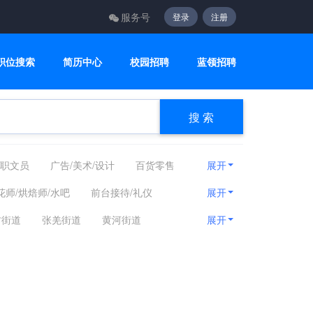
服务号
登录
注册
职位搜索
简历中心
校园招聘
蓝领招聘
搜 索
职文员
广告/美术/设计
百货零售
展开
计算机/互联网/硬件
机械设备
花师/烘焙师/水吧
前台接待/礼仪
展开
媒
能源化工
编辑/出版/发行
茶艺师
预定员
送餐员
导游
村街道
张羌街道
黄河街道
展开