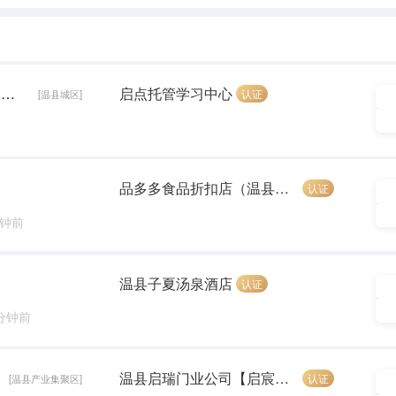
初中数学辅导员【4000元 一天四小时，上六休一】
启点托管学习中心
认证
[温县城区]
品多多食品折扣店（温县刘鹏食品店）
认证
分钟前
温县子夏汤泉酒店
认证
 分钟前
温县启瑞门业公司【启宸门业】
认证
[温县产业集聚区]