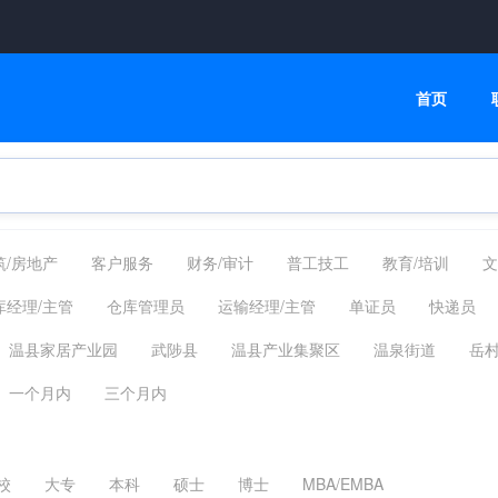
首页
筑/房地产
客户服务
财务/审计
普工技工
教育/培训
文
融/银行/证券/保险
高级管理
交通/物流/仓储
家政/安保
库经理/主管
仓库管理员
运输经理/主管
单证员
快递员
制药
翻译法律
轻工工艺
化工/采掘/冶炼/能源化工
影视传
报关员
外贸员
C1司机
物流贸易其他相关职位
网约车司
温县家居产业园
武陟县
温县产业集聚区
温泉街道
岳
务
4s店
汽车修理
汽车美容
洗车工
镇
赵堡镇
招贤乡
北冷乡
国营温县农场
外地
一个月内
三个月内
校
大专
本科
硕士
博士
MBA/EMBA