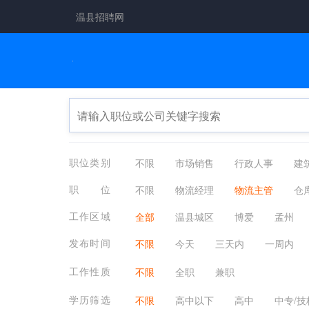
温县招聘网
职位类别
不限
市场销售
行政人事
建
生产制造
餐饮/休闲/娱乐/旅游
金
职位
不限
物流经理
物流主管
仓
咨询顾问
电子通讯
医疗/健康/
船务人员
外销员
国际业务
工作区域
全部
温县城区
博爱
孟州
其他分类
应届生
农林牧渔
配送员
交通运输
汽车销售与服
祥云镇
番田镇
黄庄镇
武德
发布时间
不限
今天
三天内
一周内
工作性质
不限
全职
兼职
学历筛选
不限
高中以下
高中
中专/技