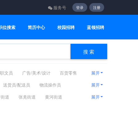
服务号
登录
注册
职位搜索
简历中心
校园招聘
蓝领招聘
搜 索
职文员
广告/美术/设计
百货零售
展开
计算机/互联网/硬件
机械设备
送货员/配送员
物流操作员
展开
媒
能源化工
编辑/出版/发行
机
代驾司机
驾校教练
货运司机
村街道
张羌街道
黄河街道
展开