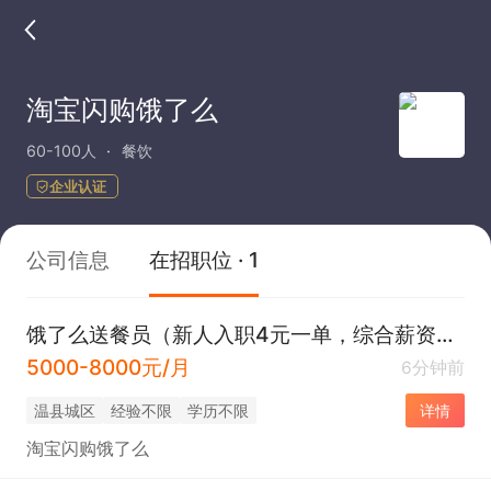
淘宝闪购饿了么
60-100人
餐饮
企业认证
公司信息
在招职位 · 1
饿了么送餐员（新人入职4元一单，综合薪资5K--8K））
5000-8000元/月
6分钟前
温县城区
经验不限
学历不限
详情
淘宝闪购饿了么