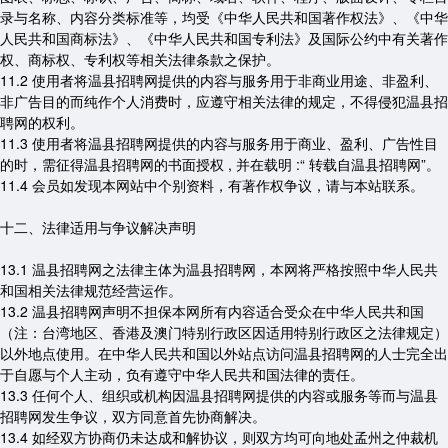
录与名称、内容分类标准等，均受《中华人民共和国著作权法》、《中华
人民共和国商标法》、《中华人民共和国专利法》及国际公约中有关著作
权、商标权、专利权等相关法律条款之保护。
11.2 使用者将温县招聘网提供的内容与服务用于非商业用途、非盈利、
非广告目的而纯作个人消费时，应遵守相关法律的规定，不得侵犯温县招
聘网的权利。
11.3 使用者将温县招聘网提供的内容与服务用于商业、盈利、广告性目
的时，需征得温县招聘网的书面授权 , 并在载明 :“ 转载自温县招聘网”。
11.4 会员如发现本网站中个别资料，有著作权争议，请与本站联系。
十二、法律适用与争议解决声明
13.1 温县招聘网之法律主体为温县招聘网，本网将严格按照中华人民共
和国相关法律规范经营运作。
13.2 温县招聘网声明不担保本网所有内容适合受众在中华人民共和国
（注：台湾地区、香港及澳门特别行政区因适用特别行政区之法律规定）
以外地点使用。在中华人民共和国以外站点访问温县招聘网的人士完全出
于自愿与个人主动，负有遵守中华人民共和国法律的责任。
13.3 任何个人、组织或机构因温县招聘网提供的内容或服务等而与温县
招聘网发生争议，双方同意首先协商解决。
13.4 如经双方协商仍未达成和解协议，则双方均可向地处孟州之仲裁机