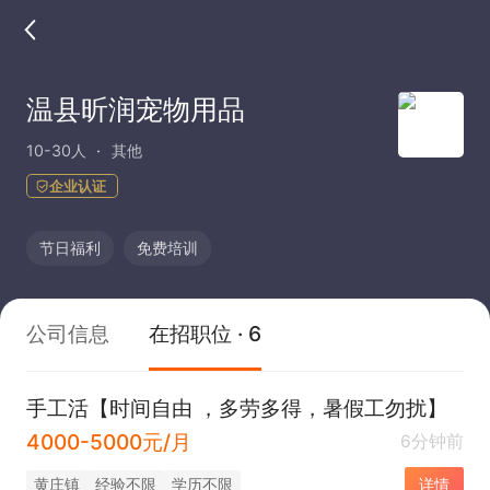
温县昕润宠物用品
10-30人
其他
企业认证
节日福利
免费培训
公司信息
在招职位 · 6
手工活【时间自由 ，多劳多得，暑假工勿扰】
4000-5000元/月
6分钟前
黄庄镇
经验不限
学历不限
详情