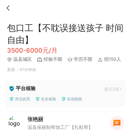
包口工【不耽误接送孩子 时间
自由】
3500-6000元/月
温县城区
经验不限
学历不限
招150人
更新：41分钟前
平台核验
通过3项
营业执照
实名核验
实地核验
张艳丽
温县保丽制帮加工厂【扎鞋帮】