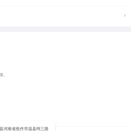
。

县河南省焦作市温县纬三路