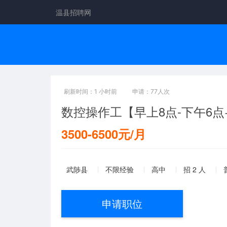
温县招聘网
刷新时间：1 小时前
申请：77人次
数控操作工【早上8点-下午6点
3500-6500元/月
武陟县
不限经验
高中
招 2 人
申请职位