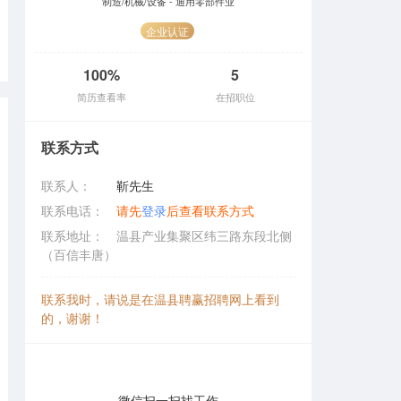
制造/机械/设备 - 通用零部件业
企业认证
100%
5
简历查看率
在招职位
联系方式
联系人：
靳先生
联系电话：
请先
登录
后查看联系方式
联系地址：
温县产业集聚区纬三路东段北侧
（百信丰唐）
联系我时，请说是在温县聘赢招聘网上看到
的，谢谢！
微信扫一扫找工作