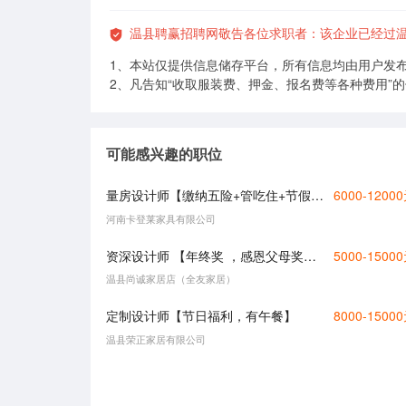
温县聘赢招聘网敬告各位求职者：该企业已经过温
1、本站仅提供信息储存平台，所有信息均由用户发
2、凡告知“收取服装费、押金、报名费等各种费用”
可能感兴趣的职位
量房设计师【缴纳五险+管吃住+节假日福利】
6000-1200
河南卡登莱家具有限公司
资深设计师 【年终奖 ，感恩父母奖，定期团建】
5000-1500
温县尚诚家居店（全友家居）
定制设计师【节日福利，有午餐】
8000-1500
温县荣正家居有限公司