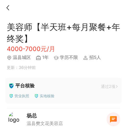
美容师【半天班+每月聚餐+年
终奖】
4000-7000元/月
温县城区
1年
学历不限
招5人
更新：36分钟前
平台核验
通过2项
营业执照
实地核验
杨总
温县樊文花美容店