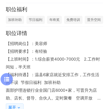
职位福利
加班补助
节日福利
年终奖
免费培训
晋升空间
职位详情
【招聘岗位】：美容师

【招聘要求】：有经验

【上班时间】：1.综合薪资4000-7000元   2.工作时
间短，半天班

【福利待遇】：温县6家店就近安排工作，工作生活
两不误  节假日福利  加班补助

面部护理连锁行业全国门店6000+家，可晋升为店
助、店长、督导、合伙人。定时聚餐   空调开放    有
休息                                                                        

展开