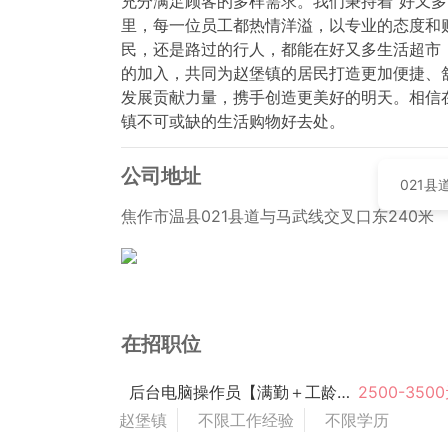
充分满足顾客的多样需求。我们秉持着“好又
里，每一位员工都热情洋溢，以专业的态度和
民，还是路过的行人，都能在好又多生活超市
的加入，共同为赵堡镇的居民打造更加便捷、
发展贡献力量，携手创造更美好的明天。相信
镇不可或缺的生活购物好去处。
公司地址
021
焦作市温县021县道与马武线交叉口东240米
在招职位
后台电脑操作员【满勤＋工龄奖＋节日福利】
2500-350
赵堡镇
不限工作经验
不限学历