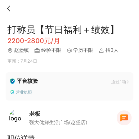
打称员【节日福利＋绩效】
2200-2800元/月
赵堡镇
经验不限
学历不限
招3人
更新：7月24日
平台核验
通过1项
营业执照
老板
强大优鲜生活广场(赵堡店)
职位详情