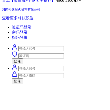
普工【长白班+全勤奖＋餐补】
4800-5100元/月
河南裕达耐火材料有限公司
查看更多相似职位
验证码登录
密码登录
扫码登录
登 录
登 录