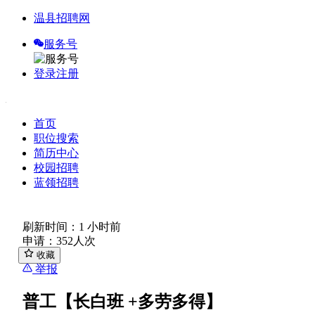
温县招聘网
服务号
登录
注册
首页
职位搜索
简历中心
校园招聘
蓝领招聘
刷新时间：1 小时前
申请：352人次
收藏
举报
普工【长白班 +多劳多得】