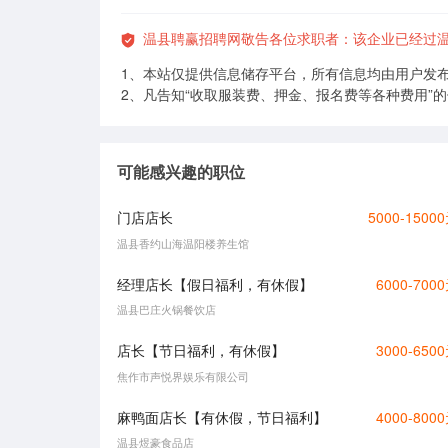
温县聘赢招聘网敬告各位求职者：该企业已经过温
1、本站仅提供信息储存平台，所有信息均由用户发
2、凡告知“收取服装费、押金、报名费等各种费用”
可能感兴趣的职位
门店店长
5000-1500
温县香约山海温阳楼养生馆
经理店长【假日福利，有休假】
6000-700
温县巴庄火锅餐饮店
店长【节日福利，有休假】
3000-650
焦作市声悦界娱乐有限公司
麻鸭面店长【有休假，节日福利】
4000-800
温县煜豪食品店