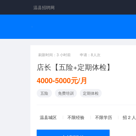
温县招聘网
刷新时间：3 小时前
申请：8人次
店长【五险+定期体检】
4000-5000元/月
五险
免费培训
定期体检
温县城区
不限经验
不限学历
招 2 人