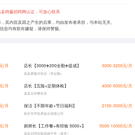
县聘赢招聘网认证，可放心联系
布，其内容及因之产生的后果，均由发布者承担，与本站无关。
的信息均有欺诈嫌疑，请保持警惕。
0元/月
店长【3000➕200全勤➕提成】
3000-3200元/月
温县爱咖冷饮店（幸运咖）
0元/月
店长【五险+定期体检】
4000-5000元/月
温县乐存餐饮店
0元/月
保洁【不限年龄+节日福利】
2150-3000元/月
焦作市声悦界娱乐有限公司
0元/月
厨师长【工作餐+有经验 5000+】
5000-10000元/月
温县启明实验高级中学（食堂）